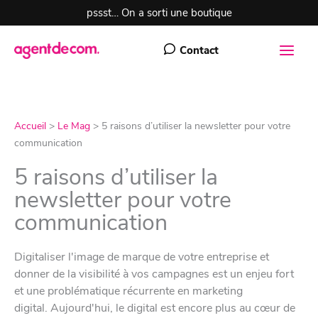
Aller
pssst… On a sorti une boutique
au
contenu
Contact
Accueil
>
Le Mag
>
5 raisons d’utiliser la newsletter pour votre
communication
5 raisons d’utiliser la
newsletter pour votre
communication
Digitaliser l'image de marque de votre entreprise et
donner de la visibilité à vos campagnes est un enjeu fort
et une problématique récurrente en marketing
digital. Aujourd'hui, le digital est encore plus au cœur de