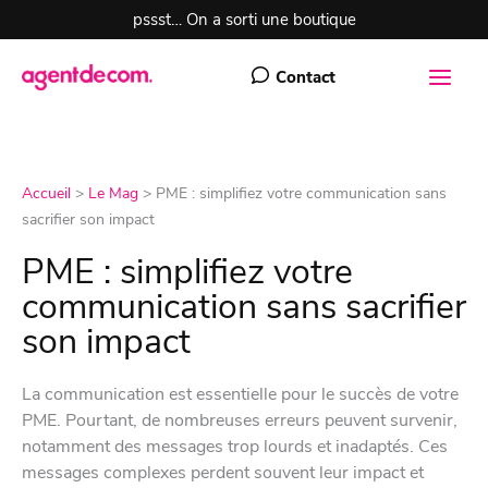
Aller
pssst… On a sorti une boutique
au
contenu
Contact
Accueil
>
Le Mag
>
PME : simplifiez votre communication sans
sacrifier son impact
PME : simplifiez votre
communication sans sacrifier
son impact
La communication est essentielle pour le succès de votre
PME. Pourtant, de nombreuses erreurs peuvent survenir,
notamment des messages trop lourds et inadaptés. Ces
messages complexes perdent souvent leur impact et