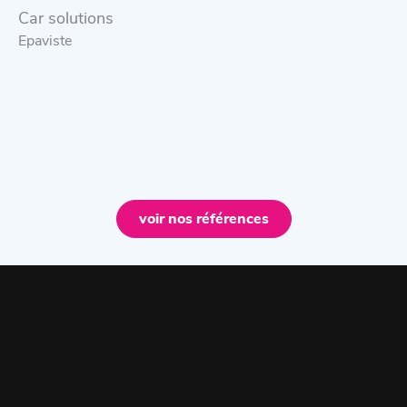
Car solutions
Epaviste
voir nos références