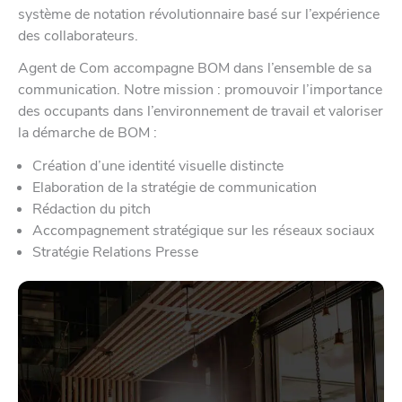
système de notation révolutionnaire basé sur l’expérience
des collaborateurs.
Agent de Com accompagne BOM dans l’ensemble de sa
communication. Notre mission : promouvoir l’importance
des occupants dans l’environnement de travail et valoriser
la démarche de BOM :
Création d’une identité visuelle distincte
Elaboration de la stratégie de communication
Rédaction du pitch
Accompagnement stratégique sur les réseaux sociaux
Stratégie Relations Presse